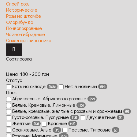
Спрей розы
Исторические
Розы на штамбе
Флорибунда
Почвопокровные
Чайно-гибридные
Саженцы шиповника
Сортировка
Цена
180
-
200
грн
Статус
Есть на складе
Нет в наличии
(108)
(51)
Цвет
Абрикосовые. Абрикосово розовые
(22)
Белые. Кремовые. Лимонные
(16)
Белые, кремовые, желтые с розовым и оранжевым
(9)
Густо-розовые. Пурпурные
Двухцветные
(13)
(3)
Желтые
Красные
(13)
(13)
Оранжевые. Алые
Пестрые. Тигровые
(11)
(2)
Розовые. Малиновые
(45)