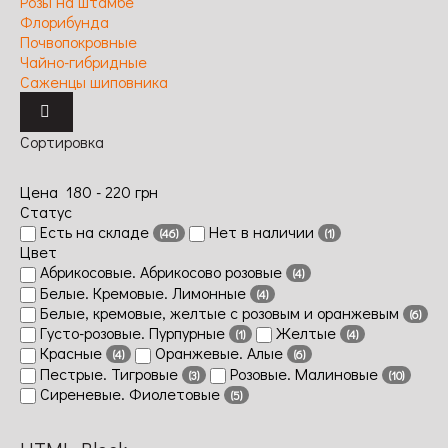
Розы на штамбе
Флорибунда
Почвопокровные
Чайно-гибридные
Саженцы шиповника
Сортировка
Цена
180
-
220
грн
Статус
Есть на складе
Нет в наличии
(46)
(1)
Цвет
Абрикосовые. Абрикосово розовые
(4)
Белые. Кремовые. Лимонные
(4)
Белые, кремовые, желтые с розовым и оранжевым
(6)
Густо-розовые. Пурпурные
Желтые
(1)
(4)
Красные
Оранжевые. Алые
(4)
(6)
Пестрые. Тигровые
Розовые. Малиновые
(3)
(10)
Сиреневые. Фиолетовые
(5)