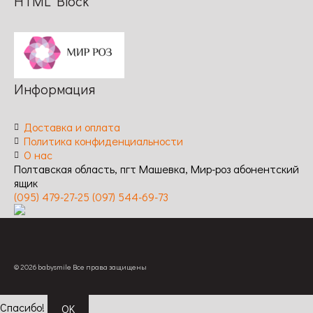
HTML Block
Информация
Доставка и оплата
Политика конфиденциальности
О нас
Полтавская область, пгт Машевка, Мир-роз абонентский
ящик
(095) 479-27-25
(097) 544-69-73
© 2026 babysmile Все права защищены
Спасибо!
OK