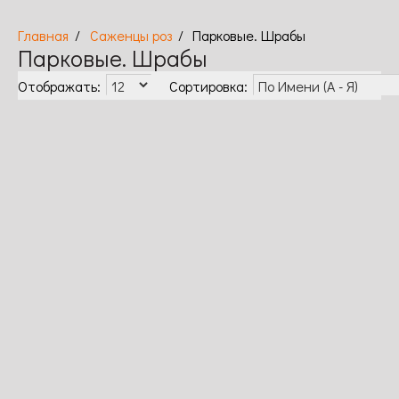
Саженцы роз
Парковые. Шрабы
Парковые. Шрабы
Отображать:
Сортировка:
ЭОС
Эскар Витзигман -
Югендлибе
Нет в
180
В
Нет в
180
В
Нет в
180
В
наличии
грн
корзину
наличии
грн
корзину
наличии
грн
корзину