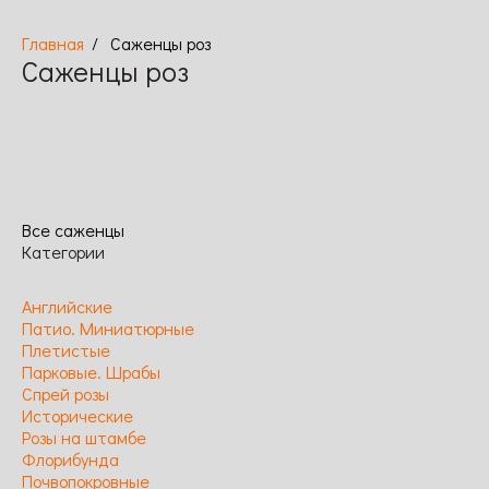
Саженцы роз
Саженцы роз
Английские
Исторические
Парковые.
Патио.
Плетистые
Почвопокровные
Спрей
Флорибунда
Чайно-
Саженц
Шрабы
Миниатюрные
розы
гибридные
шиповни
Все саженцы
Категории
Английские
Патио. Миниатюрные
Плетистые
Парковые. Шрабы
Спрей розы
Исторические
Розы на штамбе
Флорибунда
Почвопокровные