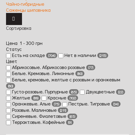
Чайно-гибридные
Саженцы шиповника
Сортировка
Цена
1
-
300
грн
Статус
Есть на складе
Нет в наличии
(704)
(215)
Цвет
Абрикосовые. Абрикосово розовые
(77)
Белые. Кремовые. Лимонные
(80)
Белые, кремовые, желтые с розовым и оранжевым
(80)
Густо-розовые. Пурпурные
Двухцветные
(65)
(22)
Желтые
Красные
(88)
(102)
Оранжевые. Алые
Пестрые. Тигровые
(75)
(34)
Розовые. Малиновые
(211)
Сиреневые. Фиолетовые
(65)
Террактовые. Кофейные
(9)