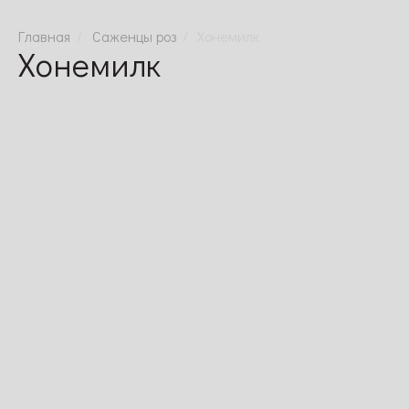
Саженцы роз
Хонемилк
Хонемилк