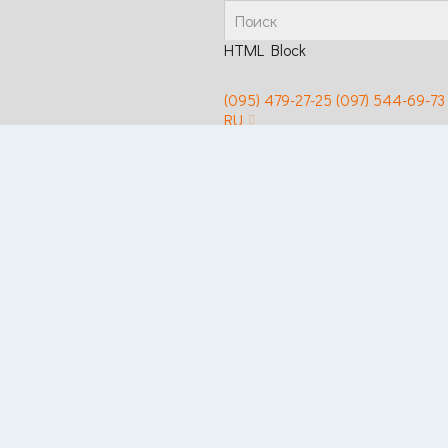
HTML Block
(095) 479-27-25
(097) 544-69-73
RU