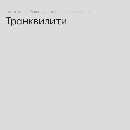
Саженцы роз
Транквилити
Транквилити