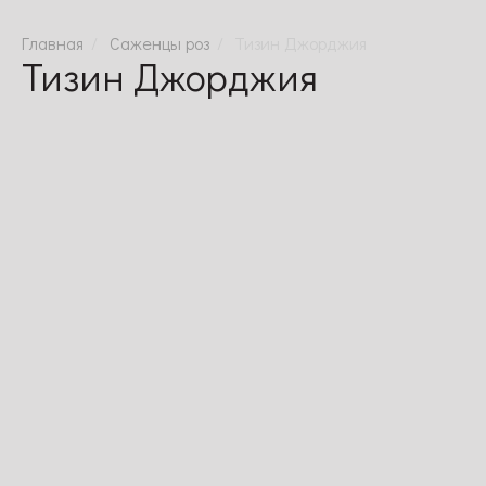
Саженцы роз
Тизин Джорджия
Тизин Джорджия