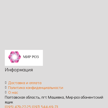
сильный /
Длительность
непрерывное
цветения:
Длительность
цветения:
/
длительное,
цветения:
повторное /
Устойчивость
обильное /
обильное,
Устойчивость
к
Устойчивость
повторное /
к
заболеваниям:
к
Устойчивость
заболеваниям:
высокая
заболеваниям:
к
высокая
высокая
заболеваниям:
высокая
Информация
Доставка и оплата
Политика конфиденциальности
О нас
Полтавская область, пгт Машевка, Мир-роз абонентский
ящик
(095) 479-27-25
(097) 544-69-73