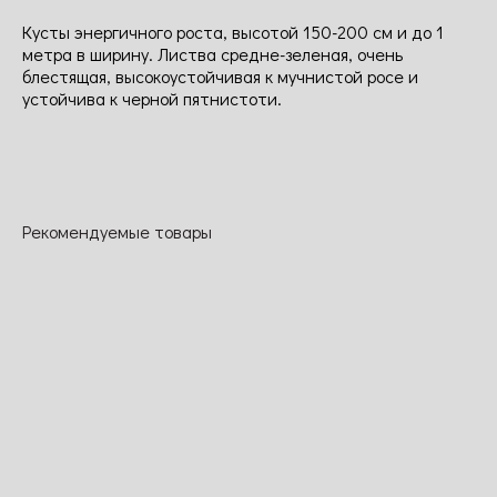
Кусты энергичного роста, высотой 150-200 см и до 1
метра в ширину. Листва средне-зеленая, очень
блестящая, высокоустойчивая к мучнистой росе и
устойчива к черной пятнистоти.
Рекомендуемые товары
Самба
Нахема
Ли туту
Этруска
Цветки
Цветок
Чудовий
Яркая чайно-