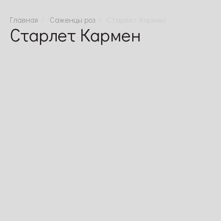
Саженцы роз
Старлет Кармен
Старлет Кармен