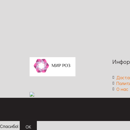
Сравн
Код: 302
Код: 279
Высота: 100–120 см / Ширина: 60–70
Высота: 
см / Размер цветка: 6–8 см / Цвет:
11 см / 
салатный / Аромат: средний /
Длитель
Длительность цветения: повторное /
повторн
Устойчивость к заболеваниям: высокая
Инфор
Доста
Полит
О нас
Спасибо!
OK