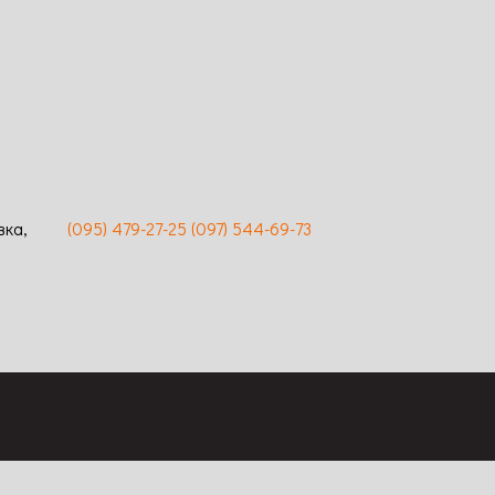
цветка: 10-12 / Цвет: густо-розовый /
Аромат: легкий / Длительность
змер
цветения: длительное, обильное /
й /
Устойчивость к заболеваниям: высокая
ьность
 /
 высокая
вка,
(095) 479-27-25
(097) 544-69-73