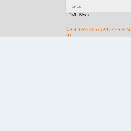
HTML Block
(095) 479-27-25
(097) 544-69-73
RU