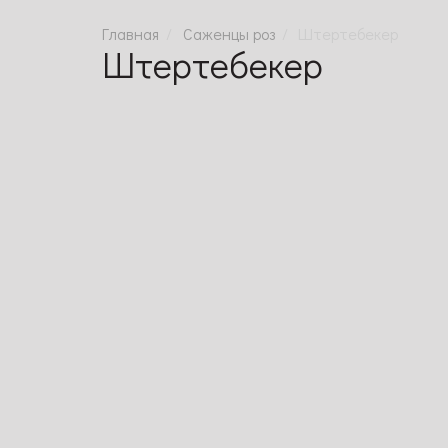
Саженцы роз
Штертебекер
Штертебекер