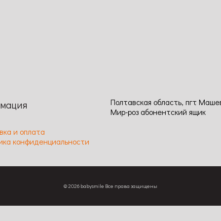
ение
Сравнение
Просмотр
Код: 18
90/60 см / Размер цветка: 10-
Высота: 120 / Ширина: 70 / Ра
Аромат: Сильный /
цветка: 12-15 / Цвет: лососевы
ность цветения: Обильное,
Аромат: насыщенный / Длител
ое
цветения: обильное, повторное
Устойчивость к заболеваниям:
Полтавская область, пгт Маше
мация
Мир-роз абонентский ящик
вка и оплата
ика конфиденциальности
© 2026 babysmile Все права защищены