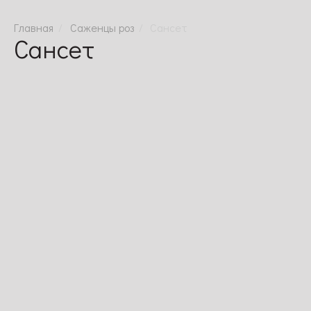
Саженцы роз
Сансет
Сансет