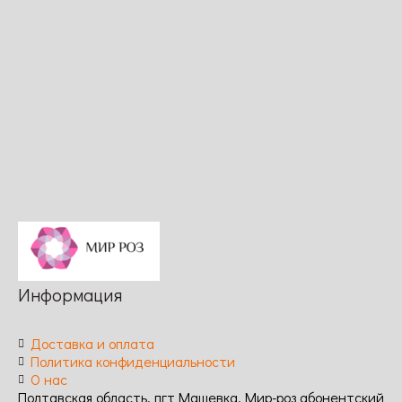
розовый /
к
/ Аромат:
Аромат:
заболеваниям:
насыщенный
средний /
высокая
/
Длительность
Длительность
цветения:
цветения:
обильное,
обильное /
повторное /
Устойчивость
Устойчивость
к
к
заболеваниям:
заболеваниям:
высокая
высокая
Информация
Доставка и оплата
Политика конфиденциальности
О нас
Полтавская область, пгт Машевка, Мир-роз абонентский