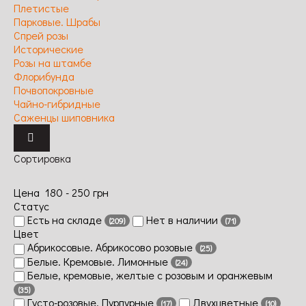
Плетистые
Парковые. Шрабы
Спрей розы
Исторические
Розы на штамбе
Флорибунда
Почвопокровные
Чайно-гибридные
Саженцы шиповника
Сортировка
Цена
180
-
250
грн
Статус
Есть на складе
Нет в наличии
(209)
(71)
Цвет
Абрикосовые. Абрикосово розовые
(25)
Белые. Кремовые. Лимонные
(24)
Белые, кремовые, желтые с розовым и оранжевым
(35)
Густо-розовые. Пурпурные
Двухцветные
(17)
(10)