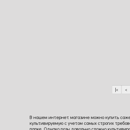
цветени
повторн
/
Устойчи
к
заболев
высокая
|<
<
В нашем интернет магазине можно купить саже
культивируемую с учетом самых строгих требо
парке. Однако розы довольно сложно культивиро