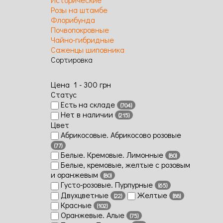
Розы на штамбе
Флорибунда
Капуччи
Почвопокровные
Чайно-гибридные
Цветки
Саженцы шиповника
этого
Сортировка
сорта
великол
Цена
1
-
300
грн
пно
Статус
сложен
Есть на складе
(704)
ые,
Нет в наличии
(215)
густома
Цвет
ровые,
Абрикосовые. Абрикосово розовые
благоро
ной
(77)
Белые. Кремовые. Лимонные
формы,
(80)
Белые, кремовые, желтые с розовым
диамет
и оранжевым
ом до 8-
(80)
Густо-розовые. Пурпурные
10 см,
(65)
Двухцветные
Желтые
тёплого,
(22)
(88)
Красные
мягкого
(102)
Оранжевые. Алые
тона, от
(75)