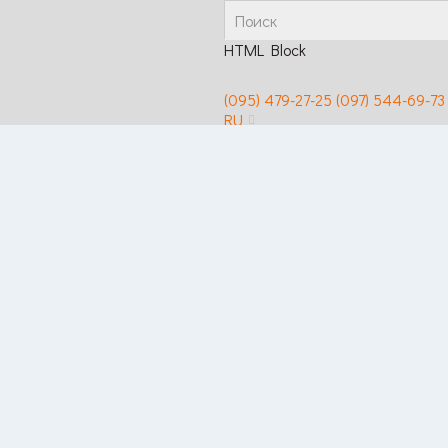
HTML Block
(095) 479-27-25
(097) 544-69-73
RU