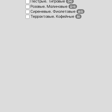
Пестрые. Тигровые
кремово
(34)
Розовые. Малиновые
жёлтого
(211)
Сиреневые. Фиолетовые
до
(65)
Террактовые. Кофейные
кофейно
(9)
жёлтого
Открыв
ются
цветки
очень
медлен
о, по
спирали
наилуч
м образ
демонс
ируя
махрово
ть, ...