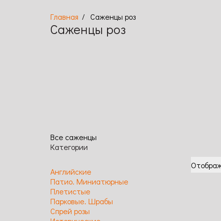
Саженцы роз
Саженцы роз
Английские
Исторические
Парковые.
Шрабы
Все саженцы
Категории
Отображ
Английские
Патио. Миниатюрные
Плетистые
Парковые. Шрабы
Спрей розы
Исторические