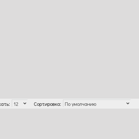
Патио.
Плетистые
Почвопокровные
Спрей розы
Миниатюрные
ать:
Сортировка: