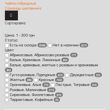
Чайно-гибридные
Саженцы шиповника
Сортировка
Цена
1
-
300
грн
Статус
Есть на складе
Нет в наличии
(698)
(221)
Цвет
Абрикосовые. Абрикосово розовые
(77)
Белые. Кремовые. Лимонные
(80)
Белые, кремовые, желтые с розовым и оранжевым
(80)
Густо-розовые. Пурпурные
Двухцветные
(65)
(22)
Желтые
Красные
(88)
(102)
Оранжевые. Алые
Пестрые. Тигровые
(75)
(34)
Розовые. Малиновые
(211)
Сиреневые. Фиолетовые
(65)
Террактовые. Кофейные
(9)