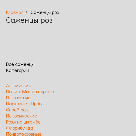
Саженцы роз
Саженцы роз
Английские
Исторические
Парковые.
Патио.
Плетистые
Почвопокровные
Спрей
Флорибунда
Чайно-
Саженц
Шрабы
Миниатюрные
розы
гибридные
шиповни
Все саженцы
Категории
Английские
Патио. Миниатюрные
Плетистые
Парковые. Шрабы
Спрей розы
Исторические
Розы на штамбе
Флорибунда
Почвопокровные