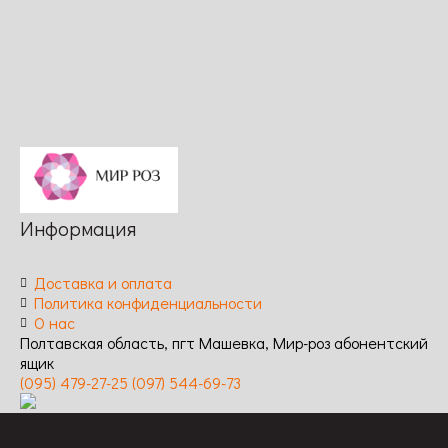
Устойчивость
обильное,
Устойчивость
высокая
к
повторное /
к
заболеваниям:
Устойчивость
заболеваниям:
высокая
к
высокая
заболеваниям:
высокая
Информация
Доставка и оплата
Политика конфиденциальности
О нас
Полтавская область, пгт Машевка, Мир-роз абонентский
ящик
(095) 479-27-25
(097) 544-69-73