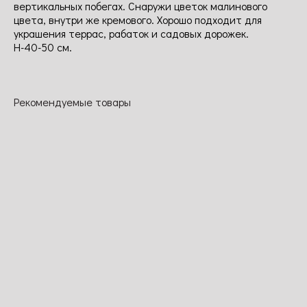
вертикальных побегах. Снаружи цветок малинового
цвета, внутри же кремового. Хорошо подходит для
украшения террас, рабаток и садовых дорожек.
Н-40-50 см.
Рекомендуемые товары
Роди
Моден
Дуфтруж
Диамант
Сэнтениэл
Кусты
Цветки
Кусты густые,
сильные,
Одна из
фиолетово-
компактные,
хорошо
лучших роз
розовые,
высотой до
разветвленны
канадской
диаметром 8-
60 см,