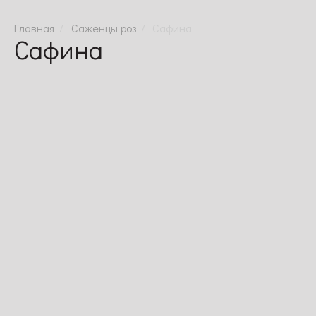
Саженцы роз
Сафина
Сафина