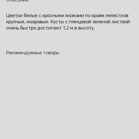
Цветки белые с красными мазками по краям лепестков
крупные, махровые. Кусты с глянцевой зеленой листвой
очень быстро достигают 1,2 м в высоту.
Рекомендуемые товары
Варнегата Ди
Ред флейм
Хендель
Мадемуазель
Барни
Мейян
Пожалуй это
Уникальная
Необыкновен
одна из
роза
Цветки яркие,
ный окрас
лучших
благодаря
светящиеся,