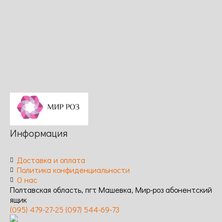
Длительность
Устойчивость
обильное,
цветения:
к
повторное /
обильное,
заболеваниям:
Устойчивость
повторное /
высокая
к
Устойчивость
заболеваниям:
к
высокая
заболеваниям:
высокая
Информация
Доставка и оплата
Политика конфиденциальности
О нас
Полтавская область, пгт Машевка, Мир-роз абонентский
ящик
(095) 479-27-25
(097) 544-69-73