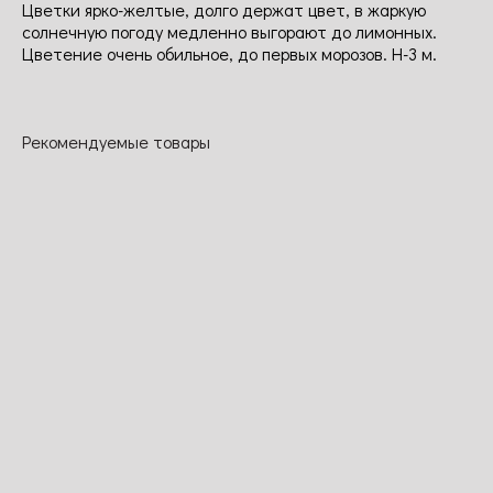
Цветки ярко-желтые, долго держат цвет, в жаркую
солнечную погоду медленно выгорают до лимонных.
Цветение очень обильное, до первых морозов. Н-3 м.
Рекомендуемые товары
Бейб
Пепл эмперор
Кронгерцогиня
Бедмейер
Луиза
Цветки
Цветки
Цветки
насыщенно-
пурпурные,
Классическая
помпонные,
оранжевые,
бархатные,
чайно-
двухцветные,
собраны в
чашевидные,
гибридная
с переходом
соцветия.
махровые,
роза с
от вишнево-