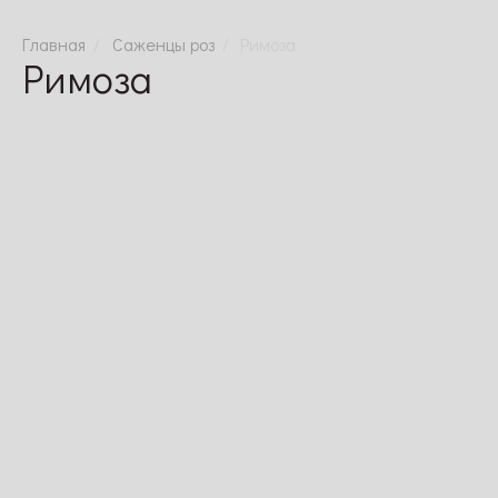
Саженцы роз
Римоза
Римоза