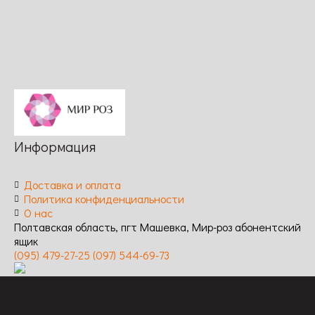
повторное /
к
Устойчивость
заболеваниям:
к
высокая
заболеваниям:
высокая
Информация
Доставка и оплата
Политика конфиденциальности
О нас
Полтавская область, пгт Машевка, Мир-роз абонентский
ящик
(095) 479-27-25
(097) 544-69-73