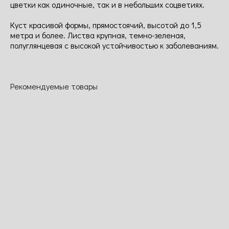
цветки как одиночные, так и в небольших соцветиях.
Куст красивой формы, прямостоячий, высотой до 1,5
метра и более. Листва крупная, темно-зеленая,
полуглянцевая с высокой устойчивостью к заболеваниям.
Рекомендуемые товары
Штертебекер
Фламментанз
Марондо
Николя Уло
Цветок ярко-
Этот обильно
Цветок
Цветок
красный,
цветущий в
красный,
насыщенного
светящийся,
начале лета
бархатный с
желтого