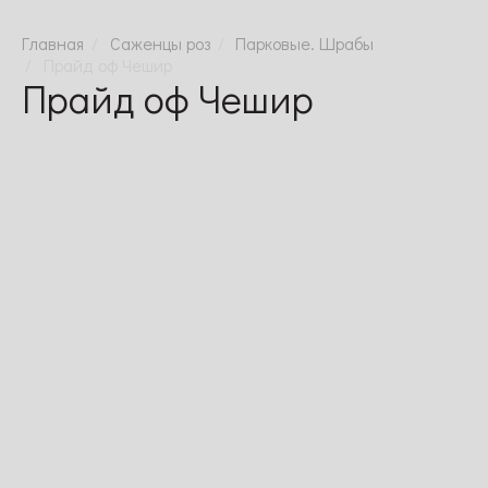
Саженцы роз
Парковые. Шрабы
Прайд оф Чешир
Прайд оф Чешир