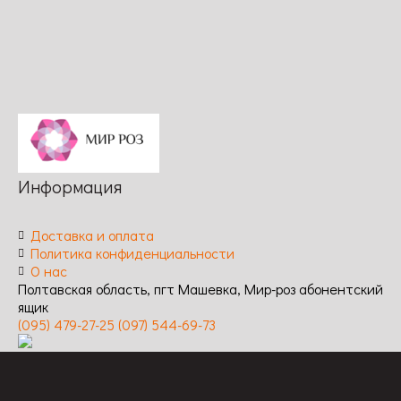
повторное /
к
заболеваниям:
Устойчивость
заболеваниям:
высокая
к
высокая
заболеваниям:
высокая
Информация
Доставка и оплата
Политика конфиденциальности
О нас
Полтавская область, пгт Машевка, Мир-роз абонентский
ящик
(095) 479-27-25
(097) 544-69-73