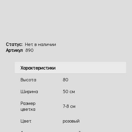
Код: 890
Статус:
Нет в наличии
Артикул
890
Характеристики
Высота
80
Ширина
50 см
Размер
7-8 см
цветка
Цвет
розовый