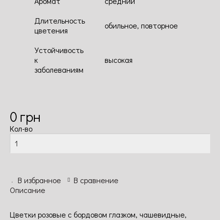
Аромат
средний
Длительность
обильное, повторное
цветения
Устойчивость
к
высокая
заболеваниям
0
грн
Кол-во
В избранное
В сравнение
Описание
Цветки розовые с бордовом глазком, чашевидные,