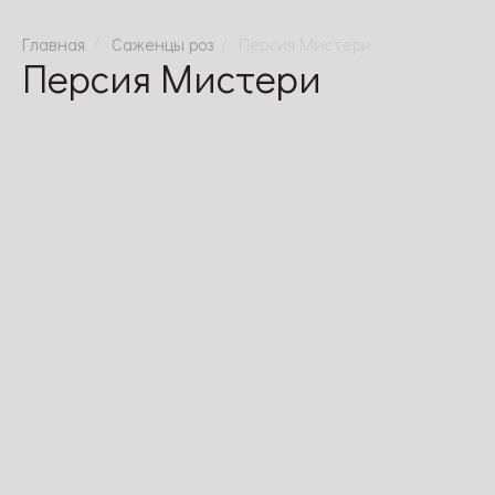
Саженцы роз
Персия Мистери
Персия Мистери