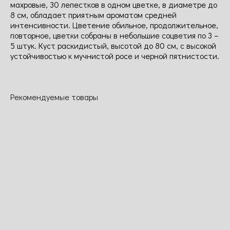
махровые, 30 лепестков в одном цветке, в диаметре до
8 см, обладает приятным ароматом средней
интенсивности. Цветение обильное, продолжительное,
повторное, цветки собраны в небольшие соцветия по 3 –
5 штук. Куст раскидистый, высотой до 80 см, с высокой
устойчивостью к мучнистой росе и черной пятнистости.
Рекомендуемые товары
Фемме
Даймонд айс
Бедмейер
Пич
актуаль
клементине
Цветки
Цветки
Цветок у этой
темно-
помпонные,
Цветки очень