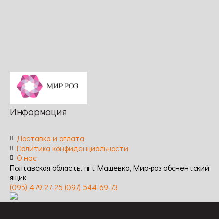
обильное,повторное
длительное,
обильное,
средняя
/
обильное /
повторное /
Устойчивость
Устойчивость
Устойчивость
к
к
к
заболеваниям:
заболеваниям:
заболеваниям:
высокая
высокая
высокая
Информация
Доставка и оплата
Политика конфиденциальности
О нас
Полтавская область, пгт Машевка, Мир-роз абонентский
ящик
(095) 479-27-25
(097) 544-69-73