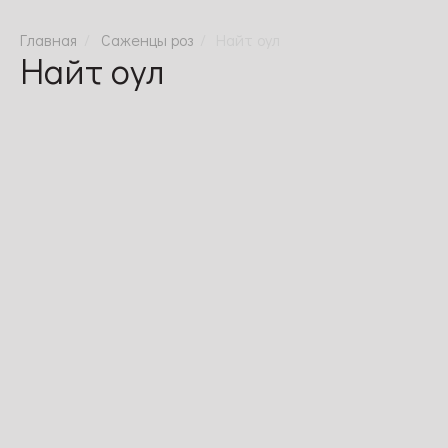
Саженцы роз
Найт оул
Найт оул