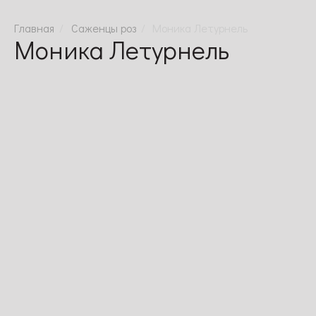
Саженцы роз
Моника Летурнель
Моника Летурнель