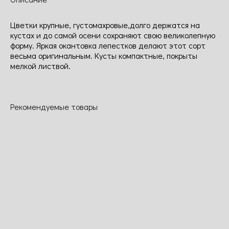
Цветки крупные, густомахровые,долго держатся на
кустах и до самой осени сохраняют свою великолепную
форму. Яркая окантовка лепестков делают этот сорт
весьма оригинальным. Кусты компактные, покрыты
мелкой листвой.
Рекомендуемые товары
NEW
Ред балерина
Роз Кло Вужо
Пепита
Бродвей
Простые
Цветок ярко-
Цветок
Цветки