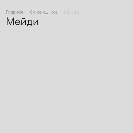
Саженцы роз
Мейди
Мейди