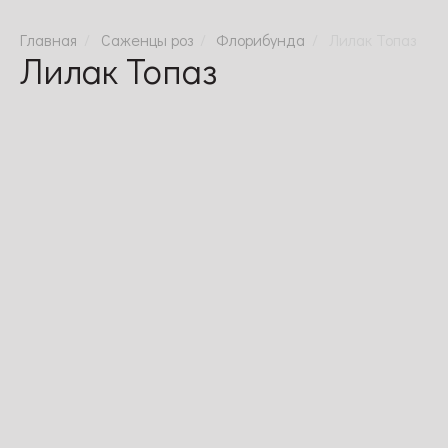
Саженцы роз
Флорибунда
Лилак Топаз
Лилак Топаз