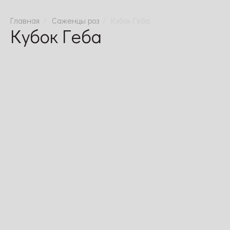
Саженцы роз
Кубок Геба
Кубок Геба