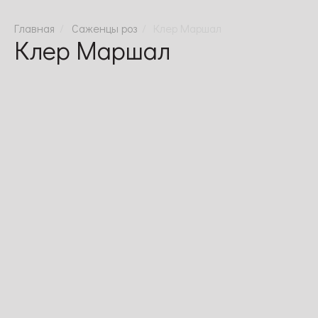
Саженцы роз
Клер Маршал
Клер Маршал