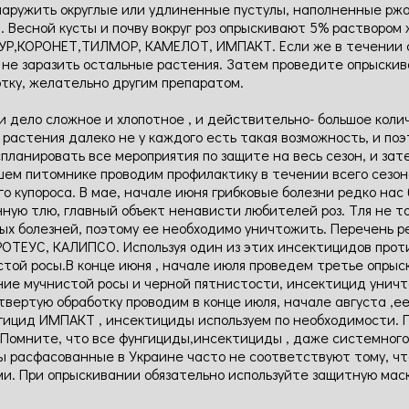
наружить округлые или удлиненные пустулы, наполненные рж
 Весной кусты и почву вокруг роз опрыскивают 5% раствором 
УР,КОРОНЕТ,ТИЛМОР, КАМЕЛОТ, ИМПАКТ. Если же в течении с
ы не заразить остальные растения. Затем проведите опрыски
отку, желательно другим препаратом.
ми дело сложное и хлопотное , и действительно- большое кол
 растения далеко не у каждого есть такая возможность, и п
планировать все мероприятия по защите на весь сезон, и зат
шем питомнике проводим профилактику в течении всего сезона
 купороса. В мае, начале июня грибковые болезни редко нас 
нную тлю, главный объект ненависти любителей роз. Тля не т
овых болезней, поэтому ее необходимо уничтожить. Перечень 
ПРОТЕУС, КАЛИПСО. Используя один из этих инсектицидов прот
стой росы.В конце июня , начале июля проведем третье опр
е мучнистой росы и черной пятнистости, инсектицид уничтож
твертую обработку проводим в конце июля, начале августа ,е
нгицид ИМПАКТ , инсектициды используем по необходимости. 
. Помните, что все фунгициды,инсектициды , даже системно
ы расфасованные в Украине часто не соответствуют тому, чт
и. При опрыскивании обязательно используйте защитную маск