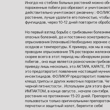
Иногда на стеблях больных растений можно об
пораженные побеги роз обрезают и уничтожают.
действительно уничтожают ржавчину : ФОЛИК
растение, лучше удалите его полностью, чтоб
фунгицидов, через 10-12 дней повторите обраб
На первый взгляд борьба с грибковыми болезня
опасных болезней, да и постоянно осматривать
опрыскивания (плановые).Необходимо заранее с
осадков и температуры. К примеру, как мы в на
проводим опрыскивание 5% раствором железного
скорее всего в этот период мы обнаружим роза
побегов , она еще является разносчиком грибк
приведу лишь несколько, это АКТАРА, КАРАТЕ, 
это предотвратит появление настоящей мучни
инсектицидов. ФОЛИКУР предотвратит появлени
клеща,трипсы и других животных паразитов. Че
черной пятнистости . Используем для этого фу
ИМПАКТОМ, в конце августа , начале сентября
растения на протяжении 15-20 дней. Препарат
пользоваться только оригинальными препаратам
перчатки и защитный халат, берегите себя!