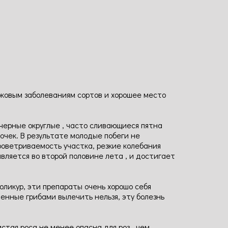
ибковым заболеваниям сортов и хорошее место
черные округлые , часто сливающиеся пятна
очек. В результате молодые побеги не
роветриваемость участка, резкие колебания
вляется во второй половине лета , и достигает
ликур, эти препараты очень хорошо себя
денные грибами вылечить нельзя, эту болезнь
ая роса не менее опасна для роз , чем