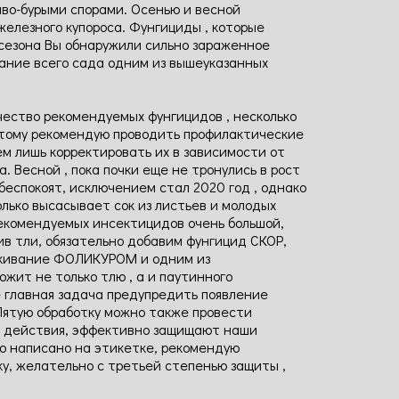
аво-бурыми спорами. Осенью и весной
железного купороса. Фунгициды , которые
езона Вы обнаружили сильно зараженное
вание всего сада одним из вышеуказанных
ичество рекомендуемых фунгицидов , несколько
оэтому рекомендую проводить профилактические
ем лишь корректировать их в зависимости от
. Весной , пока почки еще не тронулись в рост
беспокоят, исключением стал 2020 год , однако
олько высасывает сок из листьев и молодых
рекомендуемых инсектицидов очень большой,
ив тли, обязательно добавим фунгицид СКОР,
ыскивание ФОЛИКУРОМ и одним из
ит не только тлю , а и паутинного
е главная задача предупредить появление
Пятую обработку можно также провести
го действия, эффективно защищают наши
о написано на этикетке, рекомендую
у, желательно с третьей степенью защиты ,