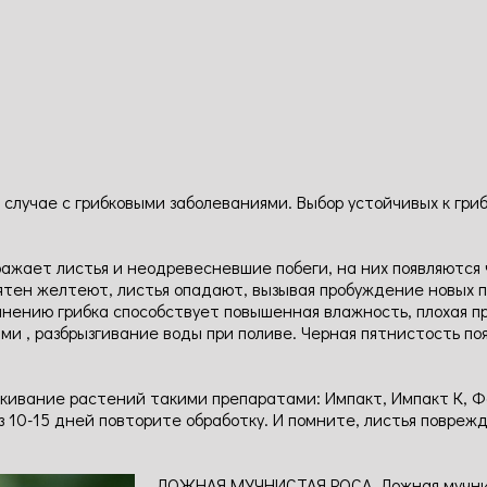
в случае с грибковыми заболеваниями. Выбор устойчивых к гр
жает листья и неодревесневшие побеги, на них появляются 
ятен желтеют, листья опадают, вызывая пробуждение новых п
анению грибка способствует повышенная влажность, плохая п
 , разбрызгивание воды при поливе. Черная пятнистость поя
кивание растений такими препаратами: Импакт, Импакт К, Фо
з 10-15 дней повторите обработку. И помните, листья повреж
ЛОЖНАЯ МУЧНИСТАЯ РОСА. Ложная мучнист