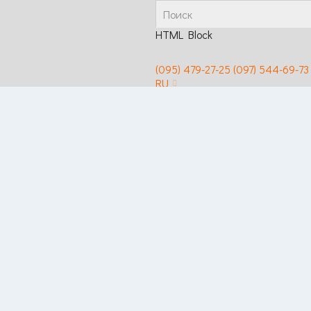
HTML Block
(095) 479-27-25
(097) 544-69-73
RU