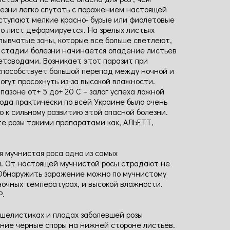
лезни легко спутать с поражением настоящей
оступают мелкие красно- бурые или фиолетовые
 лист деформируется. На зрелых листьях
лывчатые зоны, которые все больше светлеют,
й стадии болезни начинается опадение листьев
етоводами. Возникает этот паразит при
 способствует большой перепад между ночной и
огут просохнуть из-за высокой влажности.
азоне от+ 5 до+ 20 С – залог успеха ложной
года практически по всей Украине было очень
о к сильному развитию этой опасной болезни.
те розы такими препаратами как, АЛЬЕТТ,
мучнистая роса одно из самых
. От настоящей мучнистой росы страдают не
. Обнаружить заражение можно по мучнистому
 ночных температурах, и высокой влажности.
Р.
ашелистиках и плодах заболевшей розы
мние черные споры на нижней стороне листьев.