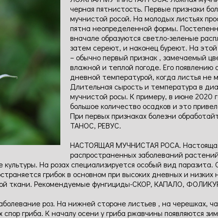
черная пятнистость. Первые признаки бо
мучнистой росой. На молодых листьях пр
пятна неопределенной формы. Постепенно
вначале образуются светло-зеленые расп
затем сереют, и наконец буреют. На это
– обычно первый признак , замечаемый цв
влажной и теплой погоде. Его появлению
дневной температурой, когда листья не м
Длительная сырость и температура в диап
мучнистой росы. К примеру, в июне 2020 
большое количество осадков и это привел
При первых признаках болезни обработай
ТАНОС, РЕВУС.
НАСТОЯЩАЯ МУЧНИСТАЯ РОСА. Настоящая 
распространенных заболеваний растений
ые культуры. На розах специализируется особый вид паразита
остраняется грибок в основном при высоких дневных и низких
вой ткани. Рекомендуемые фунгициды-СКОР, КАПАЛО, ФОЛИКУ
болевание роз. На нижней стороне листьев , на черешках, ч
спор гриба. К началу осени у гриба ржавчины появляются зи