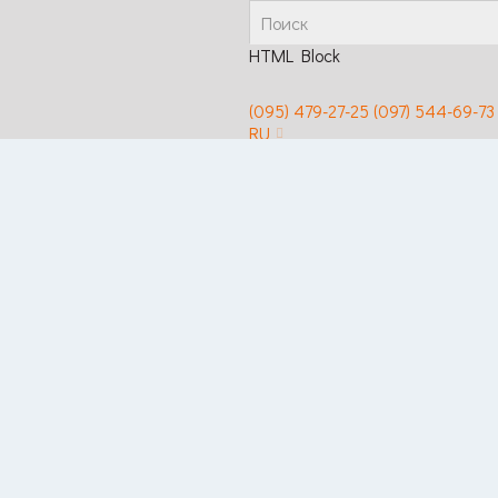
HTML Block
(095) 479-27-25
(097) 544-69-73
RU