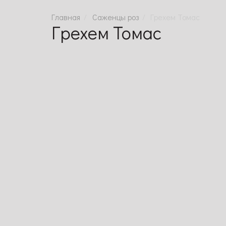
Саженцы роз
Грехем Томас
Грехем Томас