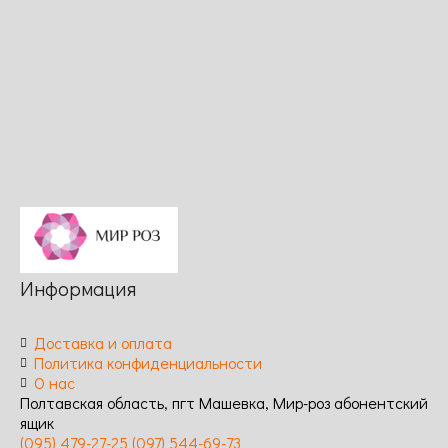
розовый /
цветения:
Длительность
цветения:
Длительность
Обильное,
цветения:
обильное,
цветения:
повторное /
Обильное,
повторное /
обильное,
Устойчивость
повторное /
Устойчивость
повторное /
к
Устойчивость
к
Устойчивость
заболеваниям:
к
заболеваниям:
к
Высокая
заболеваниям:
высокая
заболеваниям:
Высокая
высокая
Информация
Доставка и оплата
Политика конфиденциальности
О нас
Полтавская область, пгт Машевка, Мир-роз абонентский
ящик
(095) 479-27-25
(097) 544-69-73