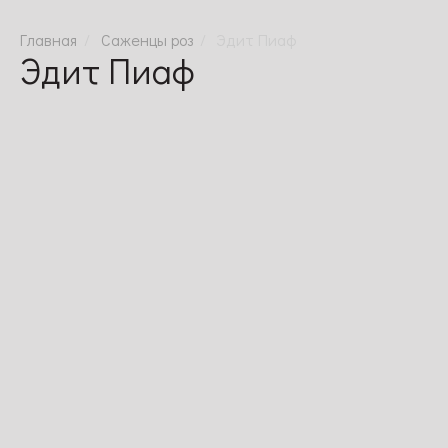
Саженцы роз
Эдит Пиаф
Эдит Пиаф