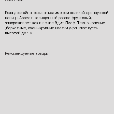
Роза достойна называться именем великой французской
певицы.Аромат насыщенный розово-фруктовый,
завораживает как и пение Эдит Пиаф. Темно-красные
,бархатные, очень крупные цветки украшают кусты
высотой до 1 м.
Рекомендуемые товары
Гартеншпас
Старлет Лола
Тиль
Хот Рококо
Уленшпигель
Необыкновен
Компактная,
Цветки яркие,