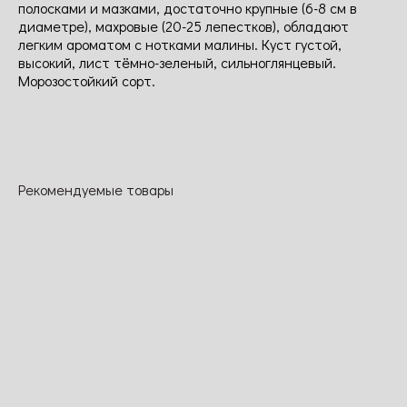
полосками и мазками, достаточно крупные (6-8 см в
диаметре), махровые (20-25 лепестков), обладают
легким ароматом с нотками малины. Куст густой,
высокий, лист тёмно-зеленый, сильноглянцевый.
Морозостойкий сорт.
Рекомендуемые товары
Ред балерина
Иори
Красный
Бредфорд
дракон
Простые
Цветок
Очарователь