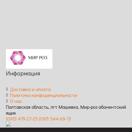
цветения:
повторное /
обильное,
обильное /
Обильное,
Устойчивость
повторное /
Устойчивость
повторное /
к
Устойчивость
к
Устойчивость
заболеваниям:
к
заболеваниям:
к
высокая
заболеваниям:
средняя
заболеваниям:
высокая
Высокая
Информация
Доставка и оплата
Политика конфиденциальности
О нас
Полтавская область, пгт Машевка, Мир-роз абонентский
ящик
(095) 479-27-25
(097) 544-69-73