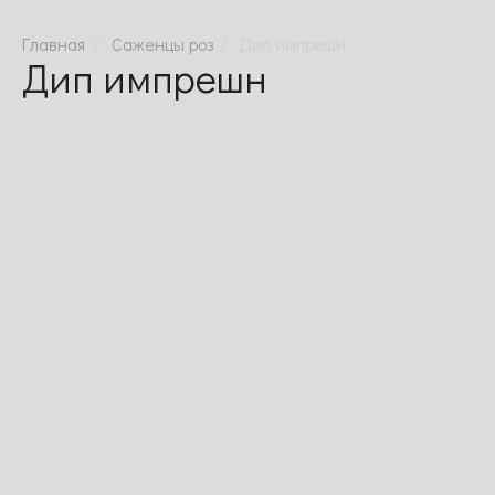
Саженцы роз
Дип импрешн
Дип импрешн