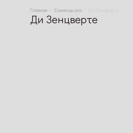
Саженцы роз
Ди Зенцверте
Ди Зенцверте