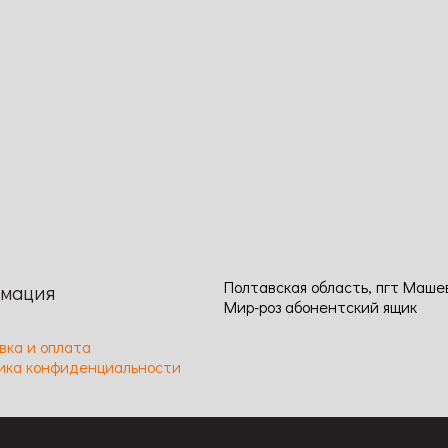
аличии
180
грн
В корзину
Сравнение
Просмотр
Код: 1505
ение
Просмотр
Высота: 80-100 / Ширина: 70 /
цветка: 8-10 / Цвет: ярко-мали
 250 / Ширина: 80 / Размер
Аромат: Сильный / Длительнос
3-5 / Цвет: Розовый / Аромат:
цветения: Длительное / Устой
/ Длительность цветения:
к заболеваниям: Средняя
е, повторное / Устойчивость к
аниям: Высокая
Полтавская область, пгт Маше
мация
Мир-роз абонентский ящик
вка и оплата
ика конфиденциальности