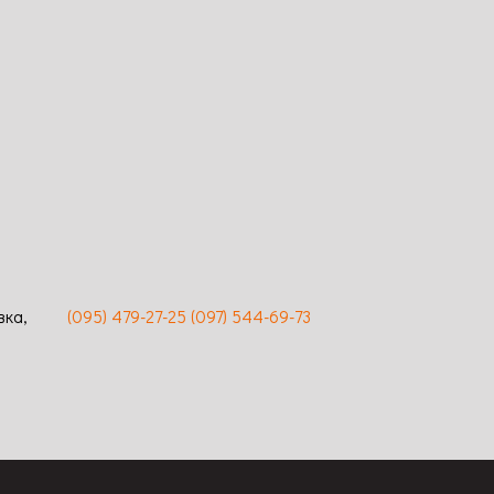
Нет в наличии
180
грн
В корзину
Сравнение
Просмотр
 Размер
Код: 830
новые /
Высота: 150 / Ширина: 100 / Размер
ть
цветка: 4-5 / Цвет: малиновый /
чивость
Длительность цветения: обильное,
повторное / Устойчивость к
заболеваниям: всока
вка,
(095) 479-27-25
(097) 544-69-73