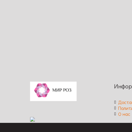
Нет в наличии
190
грн
В корзину
Нет в н
Сравнение
Просмотр
Сравн
Код: 1560
Код: 891
Высота: 120 / Ширина: 100 / Размер
Высота:
цветка: 8-10 / Цвет: желтый / Аромат:
цветка: 
насыщенный / Длительность
легкий 
цветения: обильное, повторное /
Обильно
Устойчивость к заболеваниям: высокая
заболев
Инфор
Доста
Полит
О нас