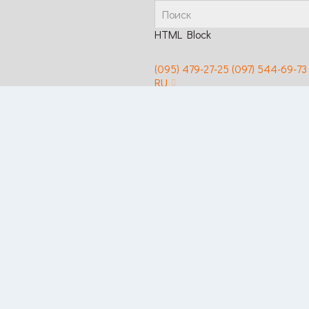
HTML Block
(095) 479-27-25
(097) 544-69-73
RU