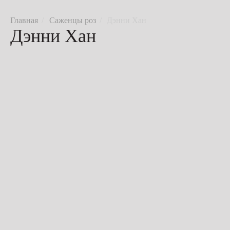
Саженцы роз
Дэнни Хан
Дэнни Хан