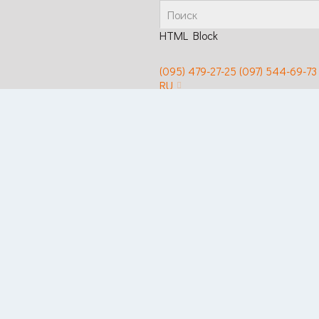
HTML Block
(095) 479-27-25
(097) 544-69-73
RU