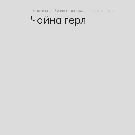
Саженцы роз
Чайна герл
Чайна герл