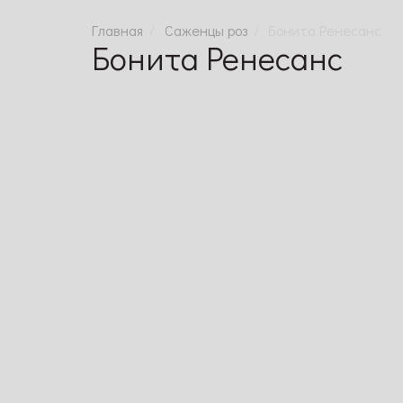
Саженцы роз
Бонита Ренесанс
Бонита Ренесанс