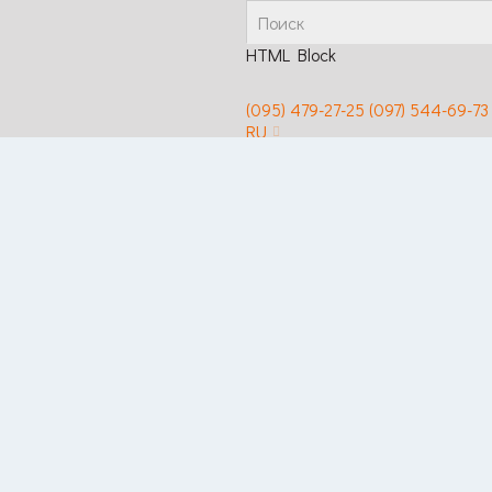
HTML Block
(095) 479-27-25
(097) 544-69-73
RU