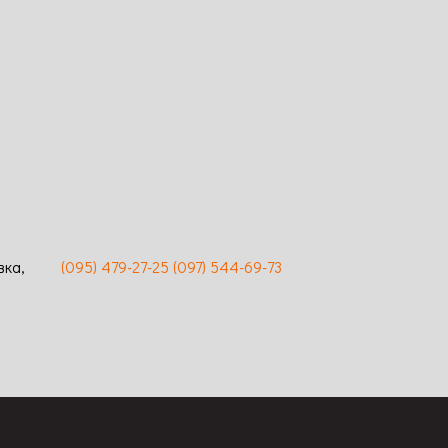
Сравнение
Просмотр
Код: 1502
Высота: 100-120 / Ширина: 80 / Размер
цветка: 10-12 / Цвет: розовый / Аромат:
змер
сильный / Длительность цветения:
Аромат:
длительное, обильное / Устойчивость к
ия:
заболеваниям: высокая
вость к
вка,
(095) 479-27-25
(097) 544-69-73