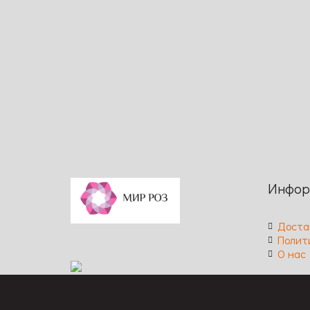
Сравн
Сравнение
Просмотр
Код: 20
Код: 595
Высота: 
Высота: 300/100 см / Размер цветка: 8-
цветка: 
10 см / Цвет: Желтый / Аромат:
легкий 
Сильный / Длительность цветения:
повторн
Обильное, повторное / Устойчивость к
заболев
заболеваниям: Высокая
Инфор
Доста
Полит
О нас