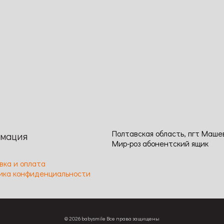
ение
Просмотр
Сравнение
Просмотр
6
Код: 1145
120 / Ширина: 70 / Размер
Высота: 70 / Ширина: 100 / Ра
9-10 / Цвет: желтый / Аромат:
цветка: 4-5 / Цвет: красный / 
/ Длительность цветения:
легкий / Длительность цветен
ое / Устойчивость к
обильное, повторное / Устойчи
аниям: высокая
заболеваниям: высокая
Полтавская область, пгт Маше
мация
Мир-роз абонентский ящик
вка и оплата
ика конфиденциальности
© 2026 babysmile Все права защищены