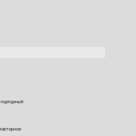
-пурпурный
повторное