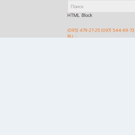
HTML Block
(095) 479-27-25
(097) 544-69-73
RU