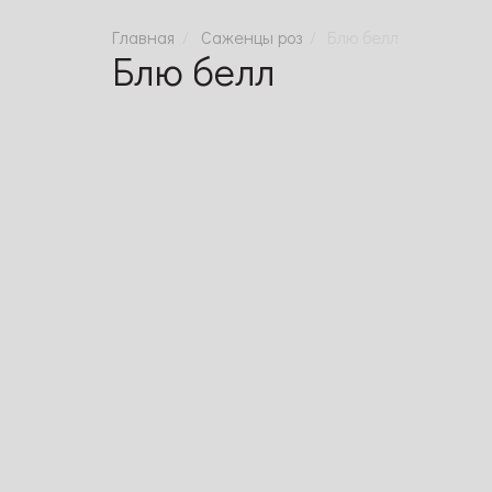
Саженцы роз
Блю белл
Блю белл