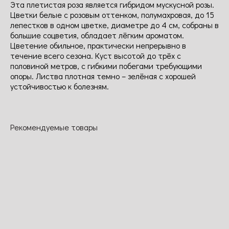
Эт
а
плетистая роза является гибридом мускусной розы.
Цветки белые с розовым оттенком, полумахровая, до 15
лепестков в одном цветке, диаметре до 4 см, собраны
в
большие соцветия, обладает лёгким ароматом.
Цветение обильное, практически непрерывно в
течение всего сезона. Куст высотой до трёх с
половиной метров, с гибкими побегами требующими
опоры. Листва плотная темно – зелёная с хорошей
устойчивостью к болезням.
Рекомендуемые товары
Майнауфойе
Мадам
Августа Луиза
Король Георг I