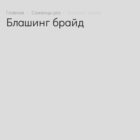
Саженцы роз
Блашинг брайд
Блашинг брайд