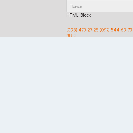
HTML Block
(095) 479-27-25
(097) 544-69-73
RU