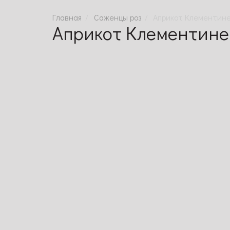
Саженцы роз
Априкот Клементин
Априкот Клементине