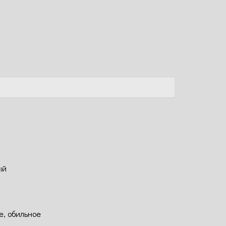
ый
е, обильное