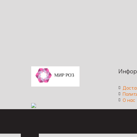
Код: 527
Высота: 250-300 / Ширина: 200 /
Сравн
Размер цветка: 7-8 / Цвет: розовый /
Код: 161
Аромат: сильный / Длительность
Высота:
цветения: обильное, повторное /
цветка: 
Устойчивость к заболеваниям: высокая
Аромат:
цветени
заболев
Инфор
Доста
Полит
О нас