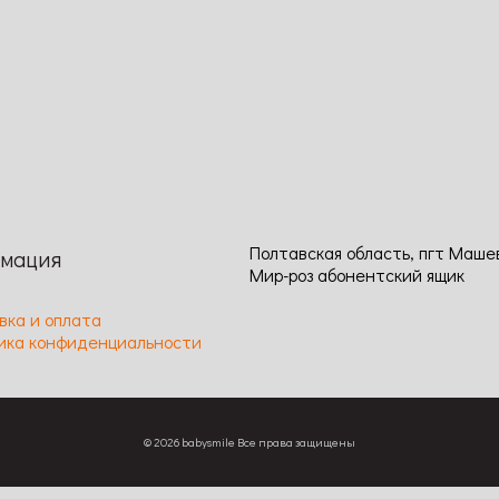
ение
Просмотр
Сравнение
Просмотр
3
Код: 839
 50 / Ширина: 40 / Размер
Высота: 200 / Ширина: 100 / Р
4-5 / Цвет: темно-красный /
цветка: 8-10 / Цвет: красный /
 легкий / Длительность
легкий / Длительность цветен
я: обильное / Устойчивость к
обильное, повторное / Устойчи
аниям: средняя
заболеваниям: высокая
Полтавская область, пгт Маше
мация
Мир-роз абонентский ящик
вка и оплата
ика конфиденциальности
© 2026 babysmile Все права защищены