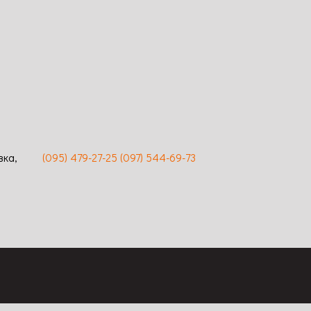
Сравнение
Просмотр
Код: 553
азмер
Ширина: 150 см / Размер цветка: 12-14
 Аромат:
см / Цвет: розовый / Аромат:
ия:
насыщенный / Длительность
вость к
цветения: повторное / Устойчивость к
заболеваниям: высокая
вка,
(095) 479-27-25
(097) 544-69-73