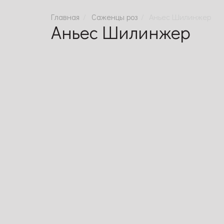
Саженцы роз
Аньес Шилинжер
Аньес Шилинжер