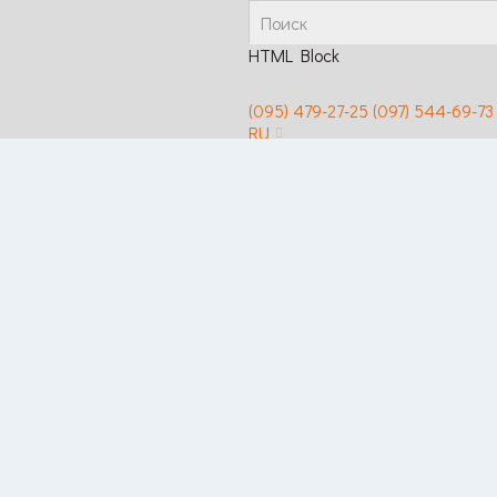
HTML Block
(095) 479-27-25
(097) 544-69-73
RU