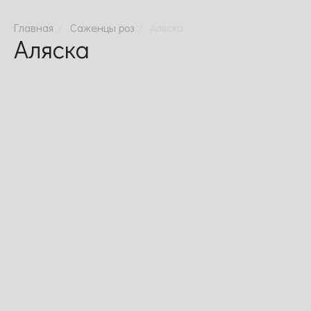
Саженцы роз
Аляска
Аляска