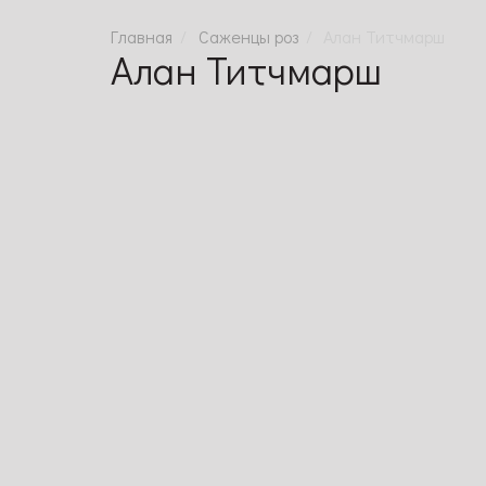
Саженцы роз
Алан Титчмарш
Алан Титчмарш