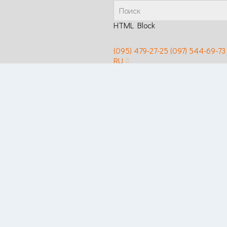
HTML Block
(095) 479-27-25
(097) 544-69-73
RU