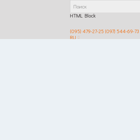
HTML Block
(095) 479-27-25
(097) 544-69-73
RU