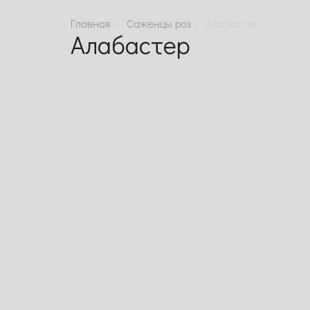
Саженцы роз
Алабастер
Алабастер