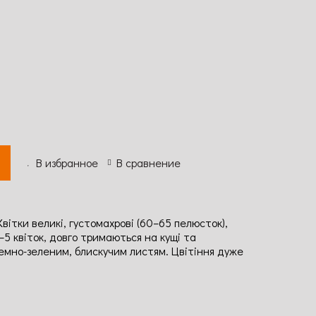
В избранное
В сравнение
вітки великі, густомахрові (60–65 пелюсток),
3–5 квіток, довго тримаються на кущі та
емно-зеленим, блискучим листям. Цвітіння дуже