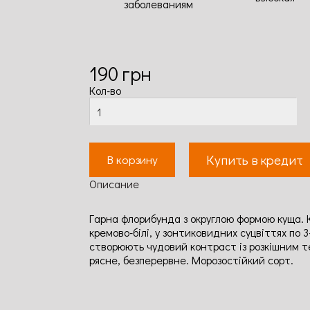
заболеваниям
190
грн
Кол-во
Купить в кредит
В корзину
Описание
Гарна флорибунда з округлою формою куща. К
кремово-білі, у зонтиковидних суцвіттях по 
створюють чудовий контраст із розкішним т
рясне, безперервне. Морозостійкий сорт.