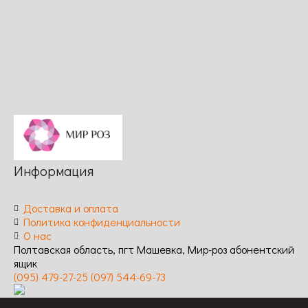
Длительность
заболеваниям:
цветения:
цветения:
цветения:
средняя
обильное /
обильное /
обильное /
Устойчивость
Устойчивость
Устойчивость
к
к
к
заболеваниям:
заболеваниям:
заболеваниям:
средняя
высокая
высокая
Информация
Доставка и оплата
Политика конфиденциальности
О нас
Полтавская область, пгт Машевка, Мир-роз абонентский
ящик
(095) 479-27-25
(097) 544-69-73