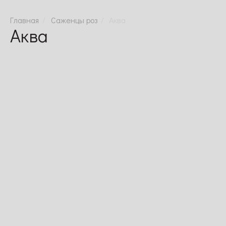
Саженцы роз
Аква
Аква