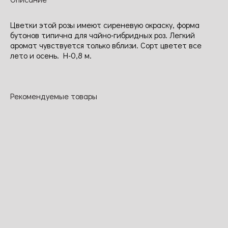
Цветки этой розы имеют сиреневую окраску, форма
бутонов типична для чайно-гибридных роз. Легкий
аромат чувствуется только вблизи. Сорт цветет все
лето и осень. Н-0,8 м.
Рекомендуемые товары
Кантри гел
Крокус роз
Андре Тюрка
Амберсан
Эта ярко
Аккуратная
Густомахровы
Цветок
окрашенная
форма куста,
е цветки в
медно-